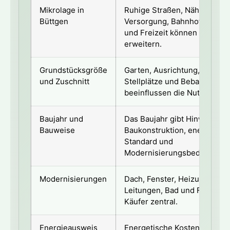
Mikrolage in
Ruhige Straßen, Nähe zu
Büttgen
Versorgung, Bahnhof, Schule,
und Freizeit können den Käu
erweitern.
Grundstücksgröße
Garten, Ausrichtung, Breite, 
und Zuschnitt
Stellplätze und Bebaubarkeit
beeinflussen die Nutzbarkeit
Baujahr und
Das Baujahr gibt Hinweise au
Bauweise
Baukonstruktion, energetisc
Standard und
Modernisierungsbedarf.
Modernisierungen
Dach, Fenster, Heizung, Elekt
Leitungen, Bad und Fassade 
Käufer zentral.
Energieausweis
Energetische Kosten und kün