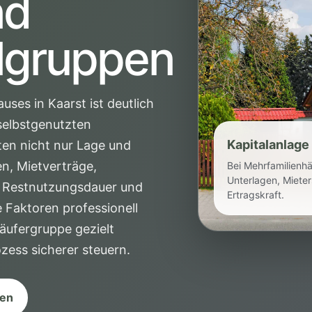
nd
elgruppen
uses in Kaarst ist deutlich
selbstgenutzten
Kapitalanlage 
ten nicht nur Lage und
n, Mietverträge,
Bei Mehrfamilienh
Unterlagen, Mieter
n, Restnutzungsdauer und
Ertragskraft.
 Faktoren professionell
äufergruppe gezielt
ess sicherer steuern.
sen