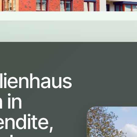
lienhaus
 in
endite,