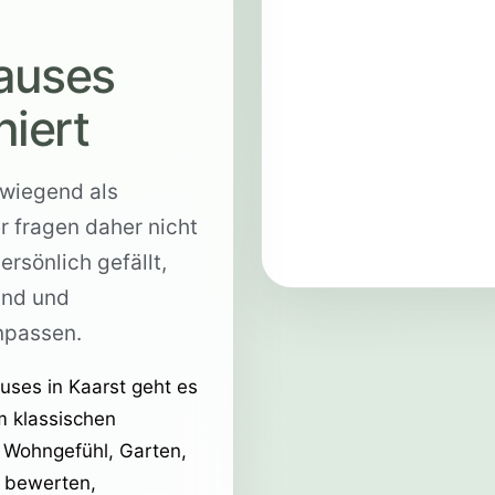
auses
niert
rwiegend als
r fragen daher nicht
ersönlich gefällt,
and und
npassen.
uses in Kaarst geht es
m klassischen
 Wohngefühl, Garten,
g bewerten,