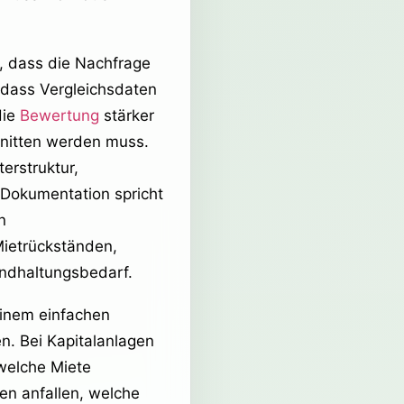
t, dass die Nachfrage
 dass Vergleichsdaten
die
Bewertung
stärker
hnitten werden muss.
erstruktur,
Dokumentation spricht
n
Mietrückständen,
andhaltungsbedarf.
einem einfachen
n. Bei Kapitalanlagen
 welche Miete
ten anfallen, welche