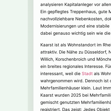
analysieren Kapitalanleger vor alle
Ein gepflegtes Treppenhaus, gute M
nachvollziehbare Nebenkosten, do
Modernisierungen und eine stabile 
dabei genauso wichtig sein wie die
Kaarst ist als Wohnstandort im Rhe
attraktiv. Die Nähe zu Düsseldorf,
Willich, Korschenbroich und Mönch
ein breites regionales Interesse. Fü
interessant, weil die
Stadt
als Wohn
wahrgenommen wird. Dennoch ist d
Mehrfamilienhäuser klein. Laut Imm
Kaarst wurden 2025 bei Mehrfamil
gemischt genutzten Mehrfamilienhä
registriert. Das zeigt: Jedes Objekt