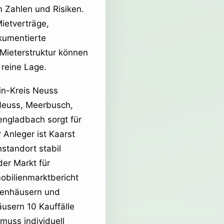
m Zahlen und Risiken.
ietverträge,
kumentierte
Mieterstruktur können
 reine Lage.
in-Kreis Neuss
 Neuss, Meerbusch,
engladbach sorgt für
r Anleger ist Kaarst
standort stabil
er Markt für
obilienmarktbericht
ienhäusern und
usern 10 Kauffälle
 muss individuell