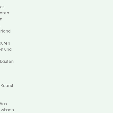
xis
ieten
in
,
erland
aufen
en und
kaufen
 Kaarst
 Was
 wissen