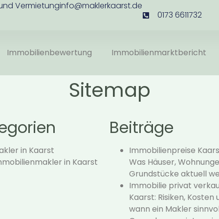
 und Vermietung
info@maklerkaarst.de
0173 6611732
Immobilienbewertung
Immobilienmarktbericht
Sitemap
egorien
Beiträge
kler in Kaarst
Immobilienpreise Kaars
mmobilienmakler in Kaarst
Was Häuser, Wohnunge
Grundstücke aktuell we
Immobilie privat verkau
Kaarst: Risiken, Kosten 
wann ein Makler sinnvoll