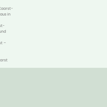
Kaarst-
aus in
st-
 und
st –
arst