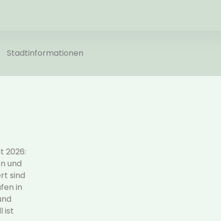
Stadtinformationen
t 2026:
n und
rt sind
fen in
und
 ist